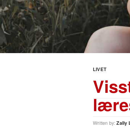
LIVET
Viss
lære
Written by:
Zally 