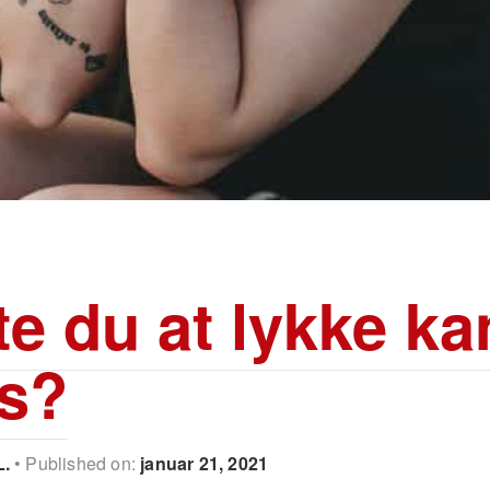
te du at lykke ka
s?
L.
Published on:
januar 21, 2021