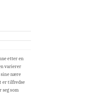
nne etter en
en varierer
d sine nære
 er tilfredse
r seg som