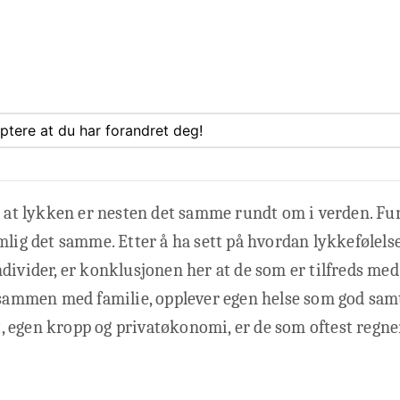
eptere at du har forandret deg!
g at lykken er nesten det samme rundt om i verden. Fu
mlig det samme. Etter å ha sett på hvordan lykkefølels
divider, er konklusjonen her at de som er tilfreds me
 sammen med familie, opplever egen helse som god samt
 egen kropp og privatøkonomi, er de som oftest regne