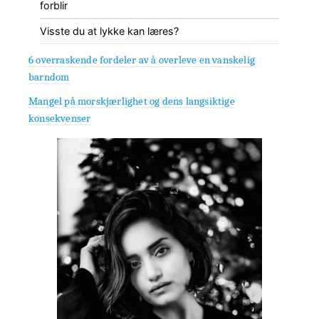
forblir
Visste du at lykke kan læres?
6 overraskende fordeler av å overleve en vanskelig
barndom
Mangel på morskjærlighet og dens langsiktige
konsekvenser