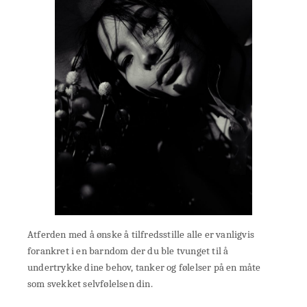
Atferden med å ønske å tilfredsstille alle er vanligvis
forankret i en barndom der du ble tvunget til å
undertrykke dine behov, tanker og følelser på en måte
som svekket selvfølelsen din.