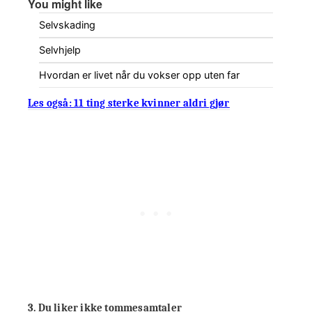
You might like
Selvskading
Selvhjelp
Hvordan er livet når du vokser opp uten far
Les også: 11 ting sterke kvinner aldri gjør
3. Du liker ikke tommesamtaler