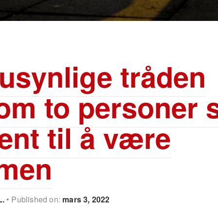
usynlige tråden
om to personer
ent til å være
men
L.
Published on:
mars 3, 2022