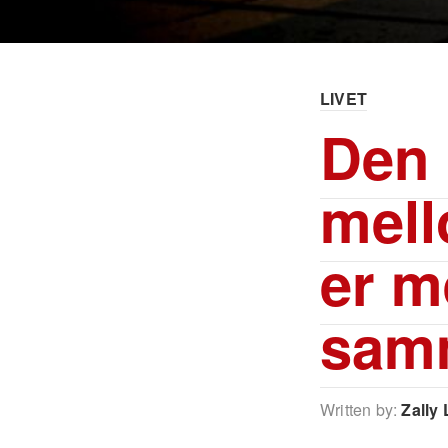
LIVET
Den 
mell
er m
sam
Written by:
Zally 