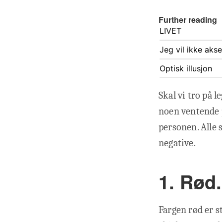
Further reading
LIVET
Jeg vil ikke aks
Optisk illusjon
Skal vi tro på l
noen ventende p
personen. Alle 
negative.
1. Rød.
Fargen rød er s