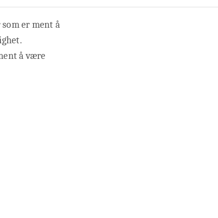
r som er ment å
ighet.
ment å være