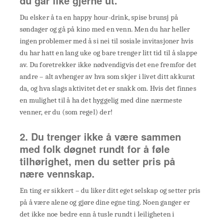
du går like gjerne ut.
Du elsker å ta en happy hour-drink, spise brunsj på
søndager og gå på kino med en venn. Men du har heller
ingen problemer med å si nei til sosiale invitasjoner hvis
du har hatt en lang uke og bare trenger litt tid til å slappe
av. Du foretrekker ikke nødvendigvis det ene fremfor det
andre – alt avhenger av hva som skjer i livet ditt akkurat
da, og hva slags aktivitet det er snakk om. Hvis det finnes
en mulighet til å ha det hyggelig med dine nærmeste
venner, er du (som regel) der!
2. Du trenger ikke å være sammen
med folk døgnet rundt for å føle
tilhørighet, men du setter pris på
nære vennskap.
En ting er sikkert – du liker ditt eget selskap og setter pris
på å være alene og gjøre dine egne ting. Noen ganger er
det ikke noe bedre enn å tusle rundt i leiligheten i