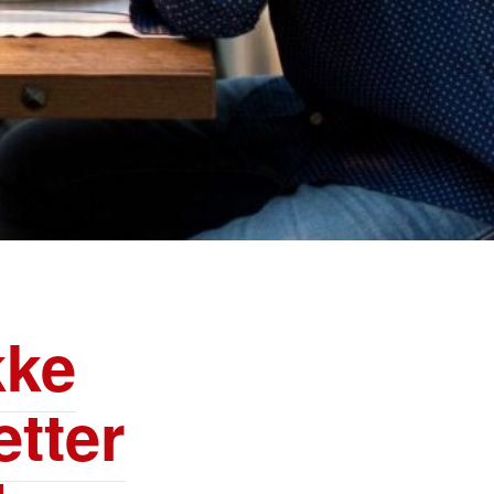
kke
etter