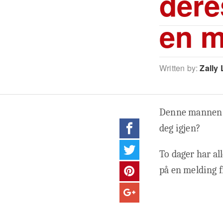
dere
en m
Written by:
Zally 
Denne mannen o
deg igjen?
To dager har all
på en melding f