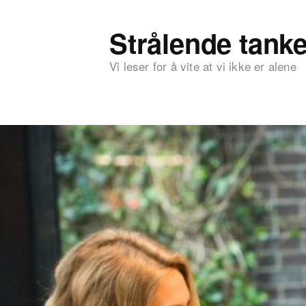
Strålende tanke
Vi leser for å vite at vi ikke er alene