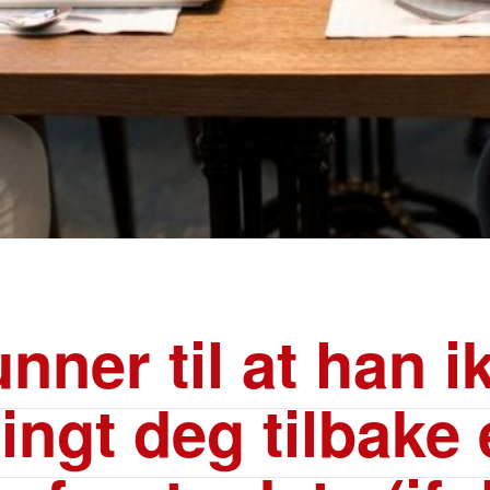
unner til at han i
ingt deg tilbake 