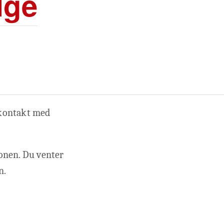
lge
 kontakt med
fonen. Du venter
n.