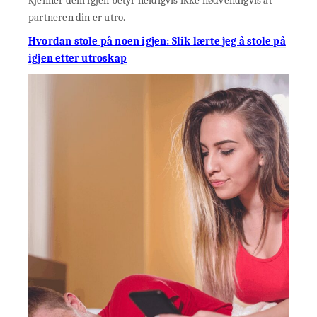
kjenner dem igjen betyr heldigvis ikke nødvendigvis at
partneren din er utro.
Hvordan stole på noen igjen: Slik lærte jeg å stole på
igjen etter utroskap