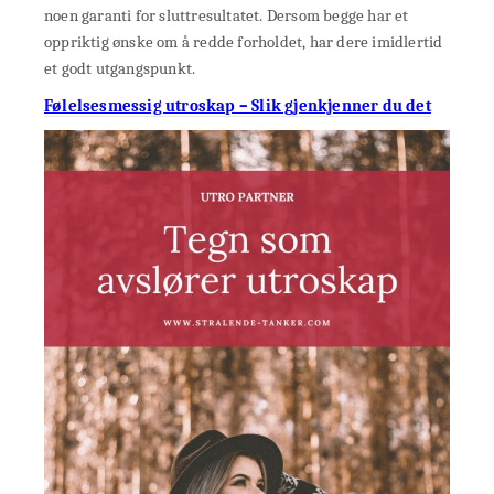
noen garanti for sluttresultatet. Dersom begge har et
oppriktig ønske om å redde forholdet, har dere imidlertid
et godt utgangspunkt.
Følelsesmessig utroskap – Slik gjenkjenner du det