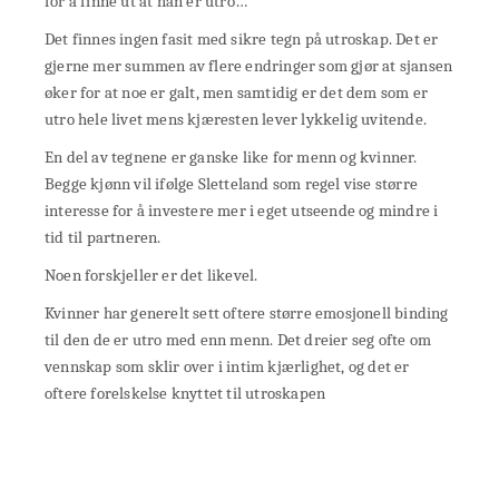
for å finne ut at han er utro…
Det finnes ingen fasit med sikre tegn på utroskap. Det er
gjerne mer summen av flere endringer som gjør at sjansen
øker for at noe er galt, men samtidig er det dem som er
utro hele livet mens kjæresten lever lykkelig uvitende.
En del av tegnene er ganske like for menn og kvinner.
Begge kjønn vil ifølge Sletteland som regel vise større
interesse for å investere mer i eget utseende og mindre i
tid til partneren.
Noen forskjeller er det likevel.
Kvinner har generelt sett oftere større emosjonell binding
til den de er utro med enn menn. Det dreier seg ofte om
vennskap som sklir over i intim kjærlighet, og det er
oftere forelskelse knyttet til utroskapen