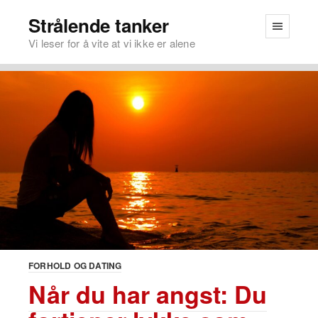
Strålende tanker
Vi leser for å vite at vi ikke er alene
FORHOLD OG DATING
Når du har angst: Du