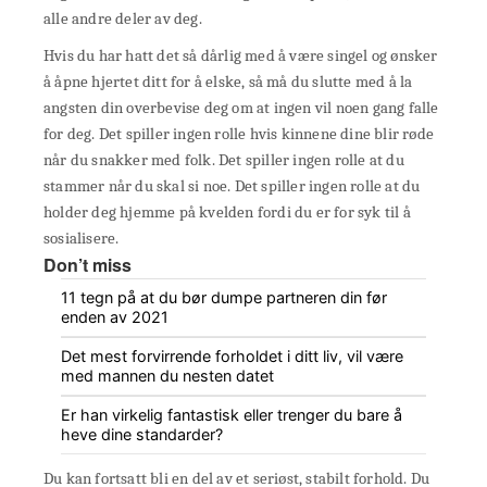
alle andre deler av deg.
Hvis du har hatt det så dårlig med å være singel og ønsker
å åpne hjertet ditt for å elske, så må du slutte med å la
angsten din overbevise deg om at ingen vil noen gang falle
for deg. Det spiller ingen rolle hvis kinnene dine blir røde
når du snakker med folk. Det spiller ingen rolle at du
stammer når du skal si noe. Det spiller ingen rolle at du
holder deg hjemme på kvelden fordi du er for syk til å
sosialisere.
Don’t miss
11 tegn på at du bør dumpe partneren din før
enden av 2021
Det mest forvirrende forholdet i ditt liv, vil være
med mannen du nesten datet
Er han virkelig fantastisk eller trenger du bare å
heve dine standarder?
Du kan fortsatt bli en del av et seriøst, stabilt forhold. Du