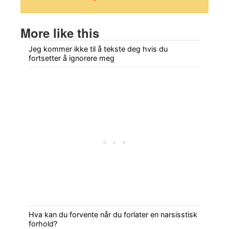
More like this
Jeg kommer ikke til å tekste deg hvis du
fortsetter å ignorere meg
Hva kan du forvente når du forlater en narsisstisk
forhold?