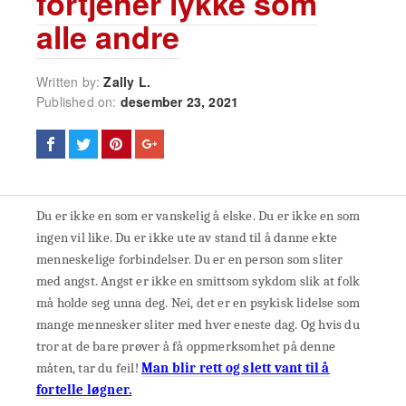
fortjener lykke som
alle andre
Written by:
Zally L.
Published on:
desember 23, 2021
Du er ikke en som er vanskelig å elske. Du er ikke en som
ingen vil like. Du er ikke ute av stand til å danne ekte
menneskelige forbindelser. Du er en person som sliter
med angst. Angst er ikke en smittsom sykdom slik at folk
må holde seg unna deg. Nei, det er en psykisk lidelse som
mange mennesker sliter med hver eneste dag. Og hvis du
tror at de bare prøver å få oppmerksomhet på denne
måten, tar du feil!
Man blir rett og slett vant til å
fortelle løgner.