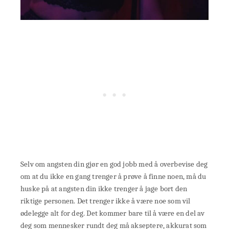
Selv om angsten din gjør en god jobb med å overbevise deg
om at du ikke en gang trenger å prøve å finne noen, må du
huske på at angsten din ikke trenger å jage bort den
riktige personen. Det trenger ikke å være noe som vil
ødelegge alt for deg. Det kommer bare til å være en del av
deg som mennesker rundt deg må akseptere, akkurat som