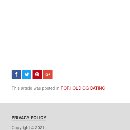
This article was posted in
FORHOLD OG DATING
PRIVACY POLICY
Copyright © 2021.