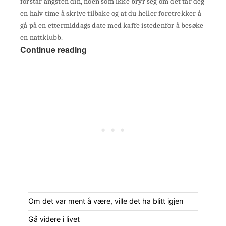
forstår angsten din, noen som ikke bryr seg om det tar deg
en halv time å skrive tilbake og at du heller foretrekker å
gå på en ettermiddags date med kaffe istedenfor å besøke
en nattklubb.
Continue reading
Om det var ment å være, ville det ha blitt igjen
Gå videre i livet