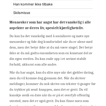
Han kommer ikke tilbake
Skilsmisse
Mennesker som har angst har det vanskelig i alle
aspekter av deres liv, spesielt kjærlighetsliv.
Du kan ha det vanskelig med å sosialisere og møte nye
mennesker og føle deg komfortabel når du er alene med
dem, men det betyr ikke at du må være singel. Det betyr
ikke at du må godta ensomheten som en konstant del av
din egen verden. Du kan ende opp i et seriøst stabilt
forhold, akkurat som alle andre.
Når du har angst, kan du slite mye når det gjelder dating,
men du vil komme deg gjennom det. Når du skriver
meldinger, kommer du nok skrive om tekster ti ganger før
du trykker på send-knappen, men det er greit. Du vil
kanskje avslå en date når du er på et overfylt offentlig
utested, men det er også greit. Du kan finne noen som