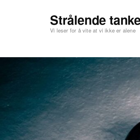
Strålende tanke
Vi leser for å vite at vi ikke er alene