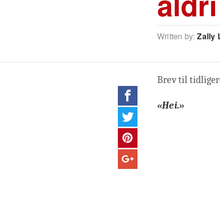
aldr
Written by:
Zally 
Brev til tidlig
«Hei.»