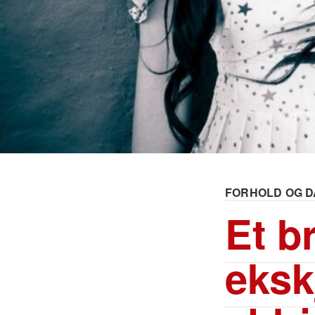
FORHOLD OG D
Et br
eksk