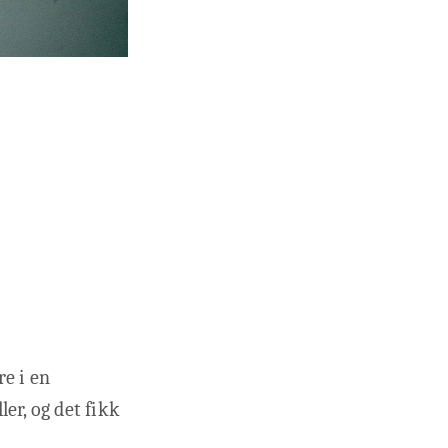
re i en
er, og det fikk