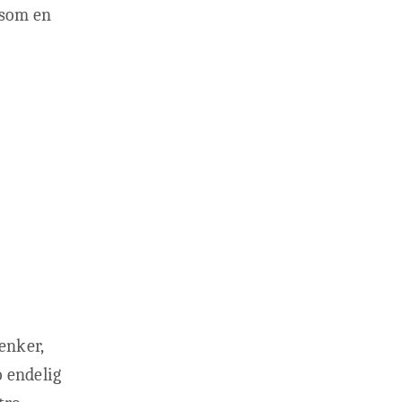
r som en
enker,
o endelig