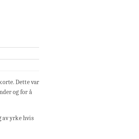
korte. Dette var
nder og for å
g av yrke hvis