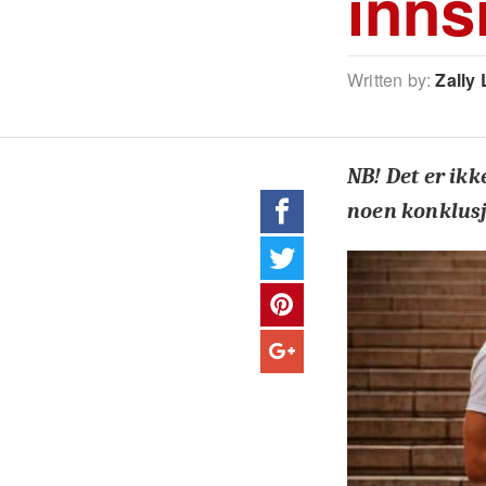
inns
Written by:
Zally 
NB! Det er ikk
noen konklusjo