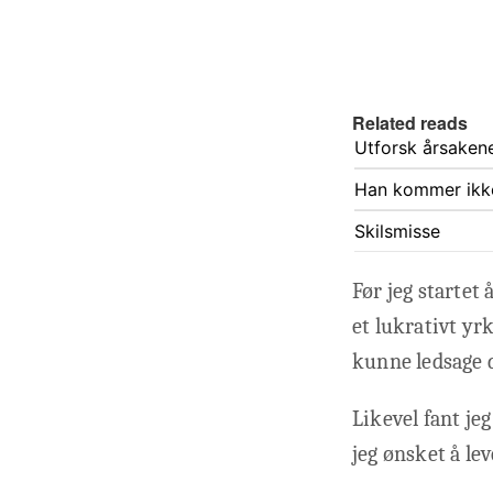
Related reads
Utforsk årsakene
Han kommer ikke
Skilsmisse
Før jeg startet 
et lukrativt yr
kunne ledsage 
Likevel fant je
jeg ønsket å lev