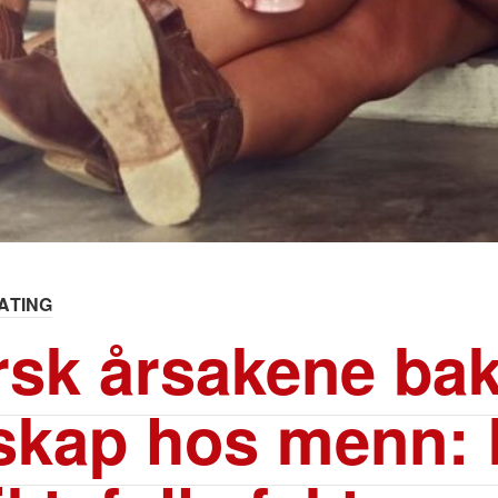
ATING
rsk årsakene ba
skap hos menn: