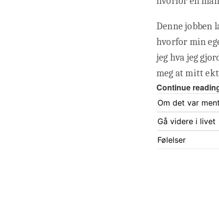
hvorfor en mann
Denne jobben l
hvorfor min ege
jeg hva jeg gjor
meg at mitt ekt
Continue readin
Om det var ment å
Gå videre i livet
Følelser