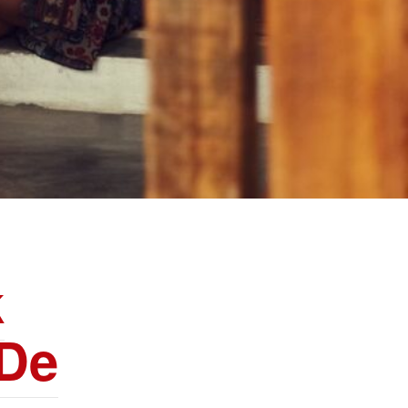
k
 De