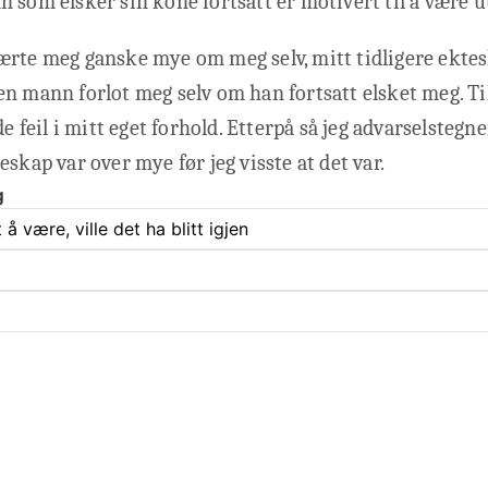
 som elsker sin kone fortsatt er motivert til å være u
ærte meg ganske mye om meg selv, mitt tidligere ektes
n mann forlot meg selv om han fortsatt elsket meg. Til
de feil i mitt eget forhold. Etterpå så jeg advarselstegn
eskap var over mye før jeg visste at det var.
g
 være, ville det ha blitt igjen