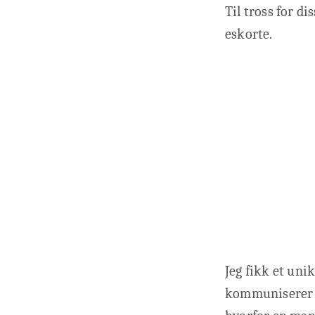
Til tross for di
eskorte.
Jeg fikk et uni
kommuniserer og