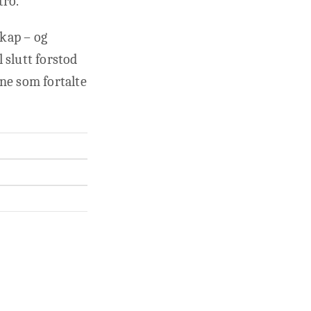
tro.
kap – og
 slutt forstod
ene som fortalte