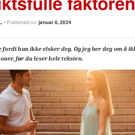
iktsfulle faktore
L.
Published on:
januar 6, 2024
e fordi han ikke elsker deg. Og jeg ber deg om å i
ner, før du leser hele teksten.