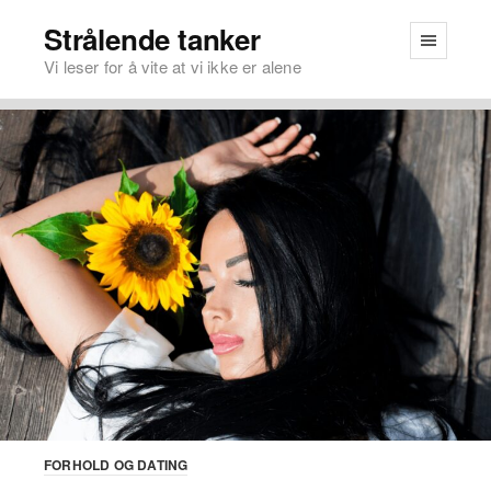
Strålende tanker
Vi leser for å vite at vi ikke er alene
FORHOLD OG DATING