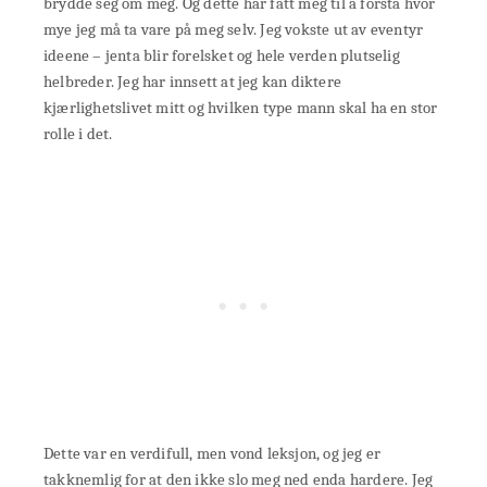
brydde seg om meg. Og dette har fått meg til å forstå hvor
mye jeg må ta vare på meg selv. Jeg vokste ut av eventyr
ideene – jenta blir forelsket og hele verden plutselig
helbreder. Jeg har innsett at jeg kan diktere
kjærlighetslivet mitt og hvilken type mann skal ha en stor
rolle i det.
Dette var en verdifull, men vond leksjon, og jeg er
takknemlig for at den ikke slo meg ned enda hardere. Jeg