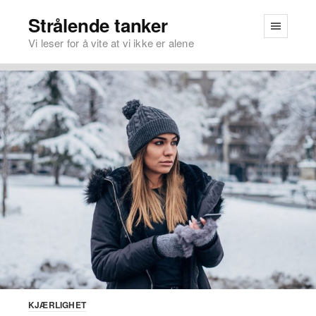
Strålende tanker
Vi leser for å vite at vi ikke er alene
KJÆRLIGHET