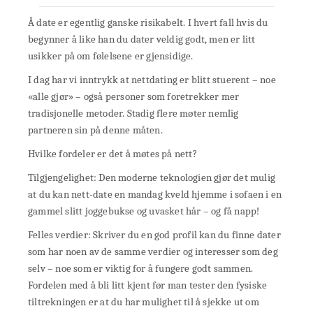
Å date er egentlig ganske risikabelt. I hvert fall hvis du
begynner å like han du dater veldig godt, men er litt
usikker på om følelsene er gjensidige.
I dag har vi inntrykk at nettdating er blitt stuerent – noe
«alle gjør» – også personer som foretrekker mer
tradisjonelle metoder. Stadig flere møter nemlig
partneren sin på denne måten.
Hvilke fordeler er det å møtes på nett?
Tilgjengelighet: Den moderne teknologien gjør det mulig
at du kan nett-date en mandag kveld hjemme i sofaen i en
gammel slitt joggebukse og uvasket hår – og få napp!
Felles verdier: Skriver du en god profil kan du finne dater
som har noen av de samme verdier og interesser som deg
selv – noe som er viktig for å fungere godt sammen.
Fordelen med å bli litt kjent før man tester den fysiske
tiltrekningen er at du har mulighet til å sjekke ut om