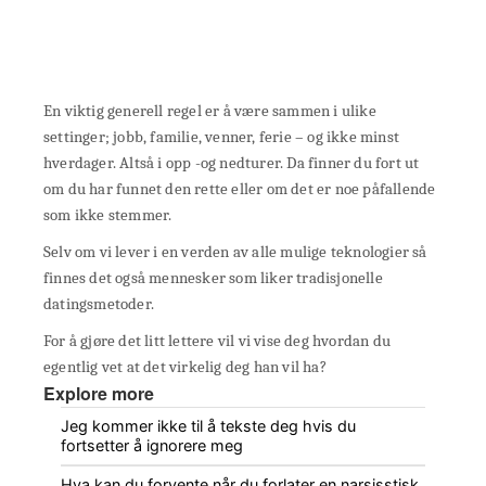
En viktig generell regel er å være sammen i ulike
settinger; jobb, familie, venner, ferie – og ikke minst
hverdager. Altså i opp -og nedturer. Da finner du fort ut
om du har funnet den rette eller om det er noe påfallende
som ikke stemmer.
Selv om vi lever i en verden av alle mulige teknologier så
finnes det også mennesker som liker tradisjonelle
datingsmetoder.
For å gjøre det litt lettere vil vi vise deg hvordan du
egentlig vet at det virkelig deg han vil ha?
Explore more
Jeg kommer ikke til å tekste deg hvis du
fortsetter å ignorere meg
Hva kan du forvente når du forlater en narsisstisk