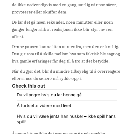
de ikke nødvendigvis med en gang, særlig når noe sårer,
provoserer eller skuffer dem.
De lar det gå noen sekunder, noen minutter eller noen
ganger lenger, slik at reaksjonen ikke blir styrt av ren
affekt.
Denne pausen kan se liten ut utenfra, men den er kraftig.
Den gir rom til å skille mellom hva som faktisk ble sagt og
hva gamle erfaringer får deg til å tro at det betydde.
Når du gjør det, blir du mindre tilbøyelig til å overreagere
eller si noe du senere må rydde opp i.
Check this out
Du vil angre hvis du lar henne gå
Å fortsette videre med livet
Hvis du vil være jenta han husker – ikke spill hans
spill!
Å vente litt er ikke det samme som å undertrykke