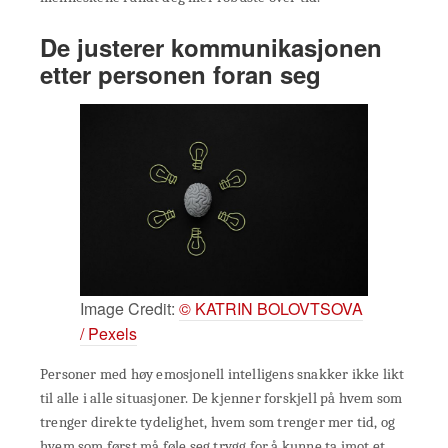
De justerer kommunikasjonen
etter personen foran seg
Image Credit:
© KATRIN BOLOVTSOVA
/ Pexels
Personer med høy emosjonell intelligens snakker ikke likt
til alle i alle situasjoner. De kjenner forskjell på hvem som
trenger direkte tydelighet, hvem som trenger mer tid, og
hvem som først må føle seg trygg for å kunne ta imot et