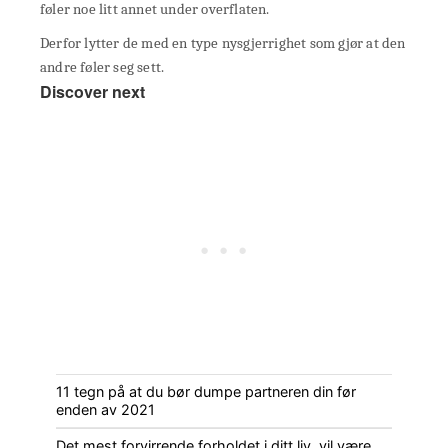
føler noe litt annet under overflaten.
Derfor lytter de med en type nysgjerrighet som gjør at den
andre føler seg sett.
Discover next
11 tegn på at du bør dumpe partneren din før
enden av 2021
Det mest forvirrende forholdet i ditt liv, vil være