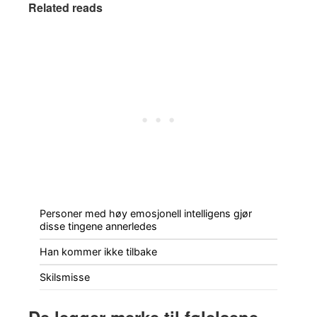
Related reads
Personer med høy emosjonell intelligens gjør
disse tingene annerledes
Han kommer ikke tilbake
Skilsmisse
De legger merke til følelsene