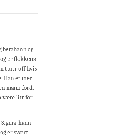
og betahann og
 og er flokkens
n turn-off hvis
te. Han er mer
pen mann fordi
være litt for
. Sigma-hann
og er svært