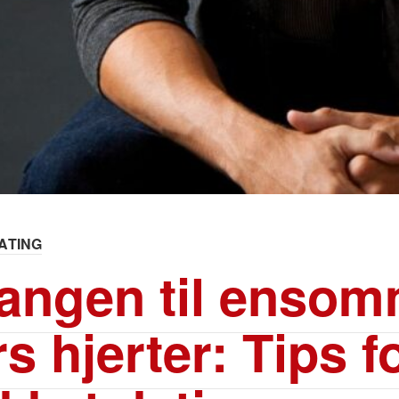
ATING
angen til enso
s hjerter: Tips f