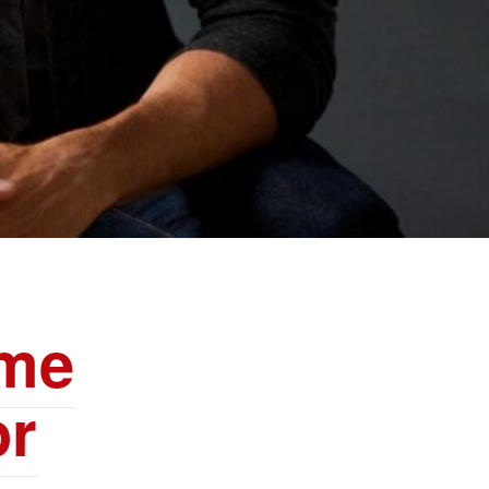
mme
or