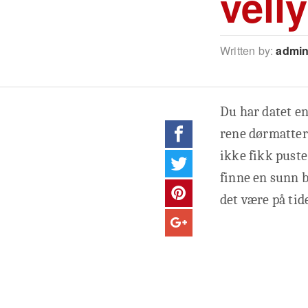
vell
Written by:
admi
Du har datet e
rene dørmatter 
ikke fikk puste
finne en sunn b
det være på tid