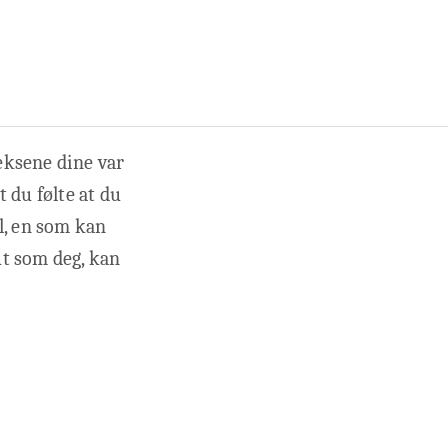
eksene dine var
 du følte at du
l, en som kan
ut som deg, kan