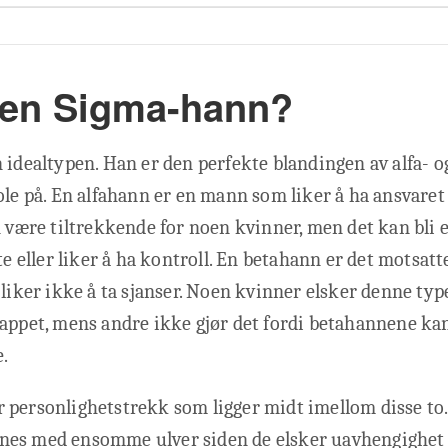
 en Sigma-hann?
 idealtypen. Han er den perfekte blandingen av alfa- 
ole på. En alfahann er en mann som liker å ha ansvaret
n være tiltrekkende for noen kvinner, men det kan bli e
ete eller liker å ha kontroll. En betahann er det motsat
 liker ikke å ta sjanser. Noen kvinner elsker denne ty
appet, mens andre ikke gjør det fordi betahannene kan 
.
 personlighetstrekk som ligger midt imellom disse to
es med ensomme ulver siden de elsker uavhengighet 