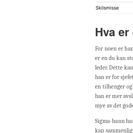
Skilsmisse
Hva er
For noen er han
er en du kan st
leder. Dette ka
han er for sjef
en tilhenger og
han er mer avsl
mye av det gode
Sigma-hann har
kan sammenlign