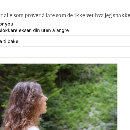
or alle som prøver å late som de ikke vet hva jeg snakk
or you
blokkere eksen din uten å angre
 tilbake