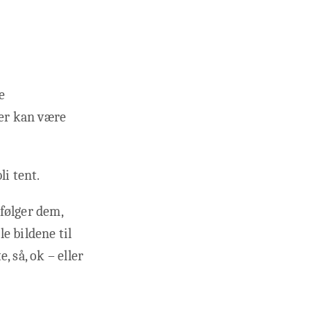
e
ier kan være
li tent.
følger dem,
e bildene til
 så, ok – eller