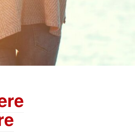
ere
re