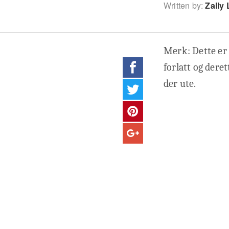
Written by:
Zally 
Merk: Dette er 
forlatt og dere
der ute.