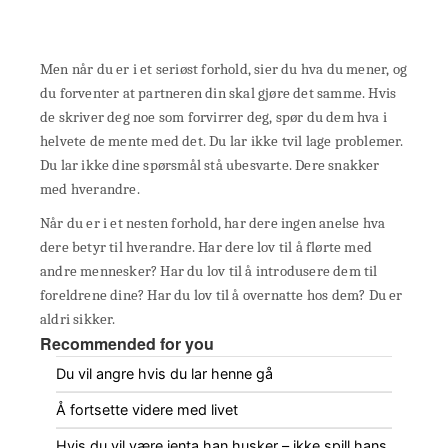
Men når du er i et seriøst forhold, sier du hva du mener, og
du forventer at partneren din skal gjøre det samme. Hvis
de skriver deg noe som forvirrer deg, spør du dem hva i
helvete de mente med det. Du lar ikke tvil lage problemer.
Du lar ikke dine spørsmål stå ubesvarte. Dere snakker
med hverandre.
Når du er i et nesten forhold, har dere ingen anelse hva
dere betyr til hverandre. Har dere lov til å flørte med
andre mennesker? Har du lov til å introdusere dem til
foreldrene dine? Har du lov til å overnatte hos dem? Du er
aldri sikker.
Recommended for you
Du vil angre hvis du lar henne gå
Å fortsette videre med livet
Hvis du vil være jenta han husker – ikke spill hans