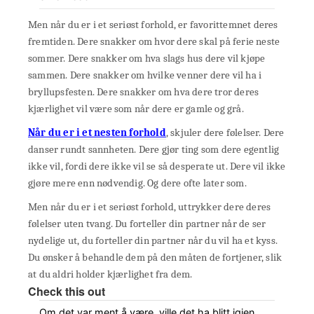
Men når du er i et seriøst forhold, er favorittemnet deres
fremtiden. Dere snakker om hvor dere skal på ferie neste
sommer. Dere snakker om hva slags hus dere vil kjøpe
sammen. Dere snakker om hvilke venner dere vil ha i
bryllupsfesten. Dere snakker om hva dere tror deres
kjærlighet vil være som når dere er gamle og grå.
Når du er i et nesten forhold
, skjuler dere følelser. Dere
danser rundt sannheten. Dere gjør ting som dere egentlig
ikke vil, fordi dere ikke vil se så desperate ut. Dere vil ikke
gjøre mere enn nødvendig. Og dere ofte later som.
Men når du er i et seriøst forhold, uttrykker dere deres
følelser uten tvang. Du forteller din partner når de ser
nydelige ut, du forteller din partner når du vil ha et kyss.
Du ønsker å behandle dem på den måten de fortjener, slik
at du aldri holder kjærlighet fra dem.
Check this out
Om det var ment å være, ville det ha blitt igjen