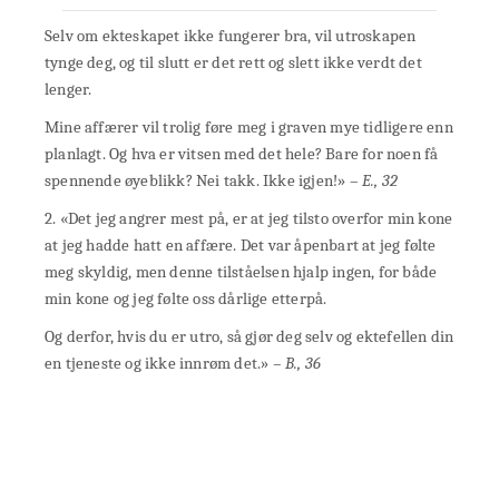
Selv om ekteskapet ikke fungerer bra, vil utroskapen
tynge deg, og til slutt er det rett og slett ikke verdt det
lenger.
Mine affærer vil trolig føre meg i graven mye tidligere enn
planlagt. Og hva er vitsen med det hele? Bare for noen få
spennende øyeblikk? Nei takk. Ikke igjen!» –
E., 32
2. «Det jeg angrer mest på, er at jeg tilsto overfor min kone
at jeg hadde hatt en affære. Det var åpenbart at jeg følte
meg skyldig, men denne tilståelsen hjalp ingen, for både
min kone og jeg følte oss dårlige etterpå.
Og derfor, hvis du er utro, så gjør deg selv og ektefellen din
en tjeneste og ikke innrøm det.»
– B., 36