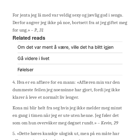
For jenta jeg lå med var veldig sexy og jævlig god i senga.
Derfor angrer jeg ikke på noe, bortsett fra at jeg giftet meg
for ung.»
– P., 31
Related reads
Om det var ment å være, ville det ha blitt igjen
Gå videre i livet
Følelser
4. Hva er en affære for en mann: «Affæren min var den
dummeste feilen jeg noensinne har gjort, fordi jeg ikke
klarer å leve et normalt liv lenger.
Kona mi blir helt fra seg hvis jeg ikke melder meg minst
en gang i timen når jeg er ute uten henne. Jeg føler det
som om hun overvåker meg døgnet rundt.»
– Kevin, 29
5. «Dette høres kanskje ulogisk ut, men på en måte har