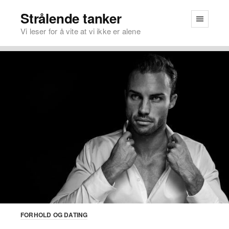
Strålende tanker
Vi leser for å vite at vi ikke er alene
FORHOLD OG DATING