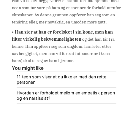
Han vil ha det begge veier: et stabilt forhold hjemme med
noen som tar vare på ham og et spennende forhold utenfor
ekteskapet. Av denne grunnen oppfører han seg som en
tenåring eller, mer nøyaktig, en umoden mors gutt .
• Han sier at han er forelsket i sin kone, men han
liker virkelig bekvemmeligheten
og det han får fra
henne. Han oppfører seg som ungdom: han leter etter
uavhengighet, men han vil fortsatt at «moren» (kona
hans) skal ta seg av ham hjemme.
You might like
11 tegn som viser at du ikke er med den rette
personen
Hvordan er forholdet mellom en empatisk person
og en narsissist?