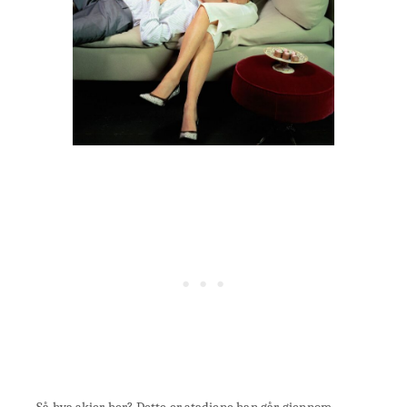
Så hva skjer her? Dette er stadiene han går gjennom.