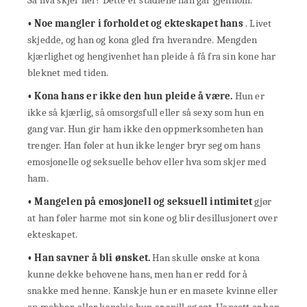
• Noe mangler i forholdet og ekteskapet hans
. Livet
skjedde, og han og kona gled fra hverandre. Mengden
kjærlighet og hengivenhet han pleide å få fra sin kone har
bleknet med tiden.
• Kona hans er ikke den hun pleide å være.
Hun er
ikke så kjærlig, så omsorgsfull eller så sexy som hun en
gang var. Hun gir ham ikke den oppmerksomheten han
trenger. Han føler at hun ikke lenger bryr seg om hans
emosjonelle og seksuelle behov eller hva som skjer med
ham.
• Mangelen på emosjonell og seksuell intimitet
gjør
at han føler harme mot sin kone og blir desillusjonert over
ekteskapet.
• Han savner å bli ønsket.
Han skulle ønske at kona
kunne dekke behovene hans, men han er redd for å
snakke med henne. Kanskje hun er en masete kvinne eller
en mobber, eller kanskje hun er snill og søt. Uansett er han