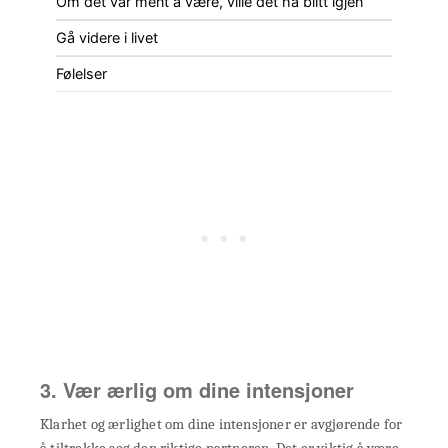
Om det var ment å være, ville det ha blitt igjen
Gå videre i livet
Følelser
3. Vær ærlig om dine intensjoner
Klarhet og ærlighet om dine intensjoner er avgjørende for
å tiltrekke seg den riktige partneren. Det er viktig å være