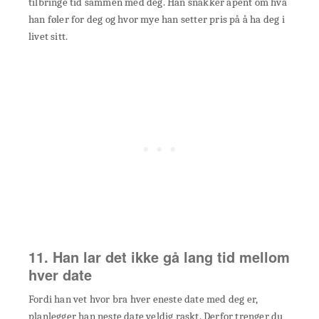
tilbringe tid sammen med deg. Han snakker åpent om hva
han føler for deg og hvor mye han setter pris på å ha deg i
livet sitt.
11. Han lar det ikke gå lang tid mellom
hver date
Fordi han vet hvor bra hver eneste date med deg er,
planlegger han neste date veldig raskt. Derfor trenger du