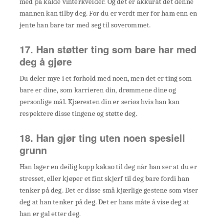
med på kalde vinterkvelder. Og det er akkurat det denne
mannen kan tilby deg. For du er verdt mer for ham enn en
jente han bare tar med seg til soverommet.
17. Han støtter ting som bare har med
deg å gjøre
Du deler mye i et forhold med noen, men det er ting som
bare er dine, som karrieren din, drømmene dine og
personlige mål. Kjæresten din er seriøs hvis han kan
respektere disse tingene og støtte deg.
18. Han gjør ting uten noen spesiell
grunn
Han lager en deilig kopp kakao til deg når han ser at du er
stresset, eller kjøper et fint skjerf til deg bare fordi han
tenker på deg. Det er disse små kjærlige gestene som viser
deg at han tenker på deg. Det er hans måte å vise deg at
han er gal etter deg.