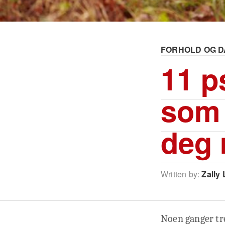
FORHOLD OG D
11 p
som 
deg
Written by:
Zally 
Noen ganger tre