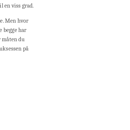
l en viss grad.
ne. Men hvor
re begge har
er måten du
suksessen på