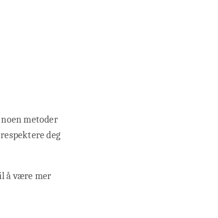
vt noen metoder
g respektere deg
il å være mer