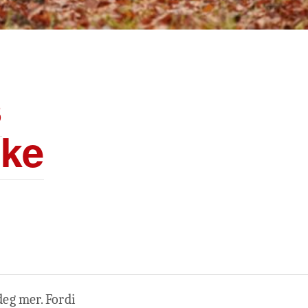
s
ske
deg mer. Fordi