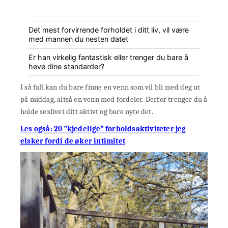
Det mest forvirrende forholdet i ditt liv, vil være
med mannen du nesten datet
Er han virkelig fantastisk eller trenger du bare å
heve dine standarder?
I så fall kan du bare finne en venn som vil bli med deg ut
på middag, altså en venn med fordeler. Derfor trenger du å
holde sexlivet ditt aktivt og bare nyte det.
Les også: 20 ”kjedelige” forholdsaktiviteter jeg
elsker fordi de øker intimitet