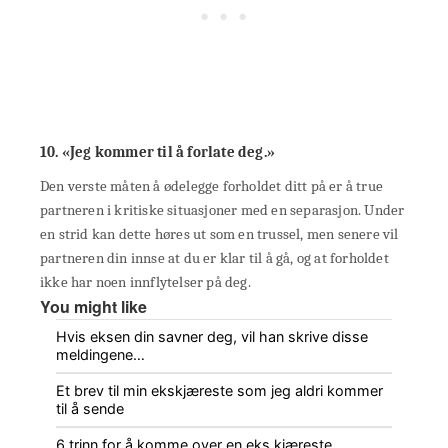
10. «Jeg kommer til å forlate deg.»
Den verste måten å ødelegge forholdet ditt på er å true
partneren i kritiske situasjoner med en separasjon. Under
en strid kan dette høres ut som en trussel, men senere vil
partneren din innse at du er klar til å gå, og at forholdet
ikke har noen innflytelser på deg.
You might like
Hvis eksen din savner deg, vil han skrive disse
meldingene…
Et brev til min ekskjæreste som jeg aldri kommer
til å sende
6 trinn for å komme over en eks kjæreste