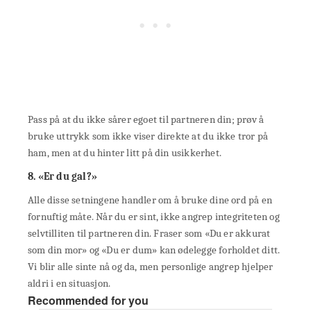
Pass på at du ikke sårer egoet til partneren din; prøv å
bruke uttrykk som ikke viser direkte at du ikke tror på
ham, men at du hinter litt på din usikkerhet.
8. «Er du gal?»
Alle disse setningene handler om å bruke dine ord på en
fornuftig måte. Når du er sint, ikke angrep integriteten og
selvtilliten til partneren din. Fraser som «Du er akkurat
som din mor» og «Du er dum» kan ødelegge forholdet ditt.
Vi blir alle sinte nå og da, men personlige angrep hjelper
aldri i en situasjon.
Recommended for you