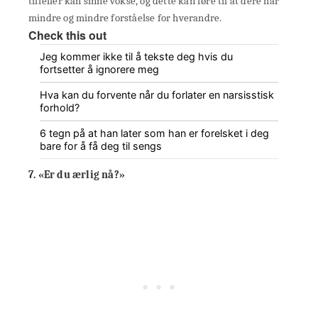
tilfeller kan sinne vokse, og dette kan føre til at dere har
mindre og mindre forståelse for hverandre.
Check this out
Jeg kommer ikke til å tekste deg hvis du
fortsetter å ignorere meg
Hva kan du forvente når du forlater en narsisstisk
forhold?
6 tegn på at han later som han er forelsket i deg
bare for å få deg til sengs
7. «Er du ærlig nå?»