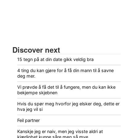
Discover next
15 tegn på at din date gikk veldig bra
4 ting du kan gjøre for å få din mann til å savne
deg mer.
Vi prøvde å få det til å fungere, men du kan ikke
bekjempe skjebnen
Hvis du spør meg hvorfor jeg elsker deg, dette er
hva jeg vil si
Feil partner
Kanskje jeg er naiv, men jeg visste aldri at
kjærlighet kunne såre meg så mye