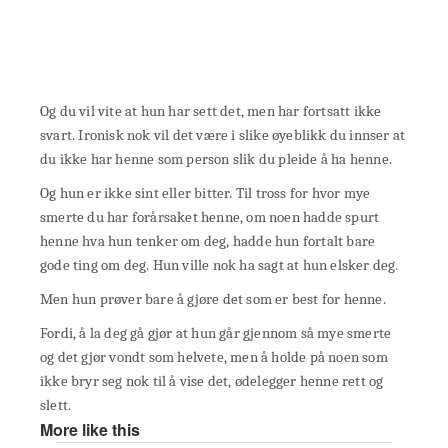
Og du vil vite at hun har sett det, men har fortsatt ikke
svart. Ironisk nok vil det være i slike øyeblikk du innser at
du ikke har henne som person slik du pleide å ha henne.
Og hun er ikke sint eller bitter. Til tross for hvor mye
smerte du har forårsaket henne, om noen hadde spurt
henne hva hun tenker om deg, hadde hun fortalt bare
gode ting om deg. Hun ville nok ha sagt at hun elsker deg.
Men hun prøver bare å gjøre det som er best for henne.
Fordi, å la deg gå gjør at hun går gjennom så mye smerte
og det gjør vondt som helvete, men å holde på noen som
ikke bryr seg nok til å vise det, ødelegger henne rett og
slett.
More like this