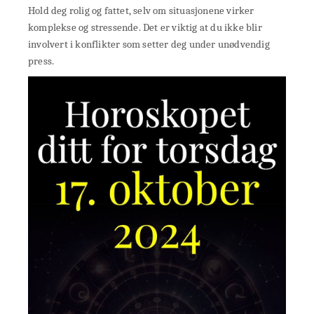
Hold deg rolig og fattet, selv om situasjonene virker
komplekse og stressende. Det er viktig at du ikke blir
involvert i konflikter som setter deg under unødvendig
press.