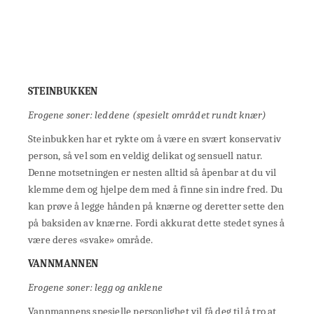
STEINBUKKEN
Erogene soner: leddene (spesielt området rundt knær)
Steinbukken har et rykte om å være en svært konservativ
person, så vel som en veldig delikat og sensuell natur.
Denne motsetningen er nesten alltid så åpenbar at du vil
klemme dem og hjelpe dem med å finne sin indre fred. Du
kan prøve å legge hånden på knærne og deretter sette den
på baksiden av knærne. Fordi akkurat dette stedet synes å
være deres «svake» område.
VANNMANNEN
Erogene soner: legg og anklene
Vannmannens spesielle personlighet vil få deg til å tro at