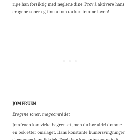
ripe han forsiktig med neglene dine. Prøv å aktivere hans
erogene soner og finn ut om du kan temme løven!
JOMFRUEN
Erogene soner: mageområdet
Jomfruen kan virke begrenset, men du bør aldri dømme
en bok etter omslaget. Hans konstante humørsvingninger
skremmer ham faktisk. Fordi han kan enten være helt