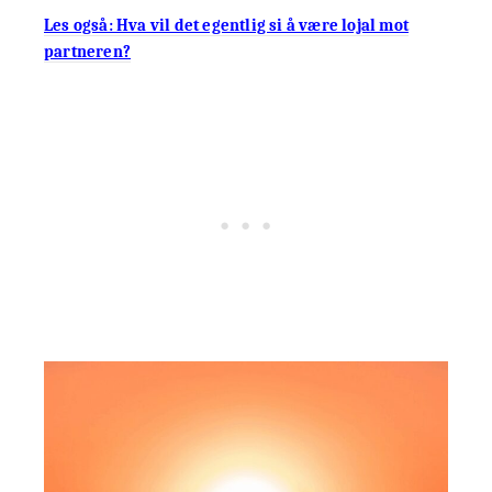
Les også: Hva vil det egentlig si å være lojal mot
partneren?