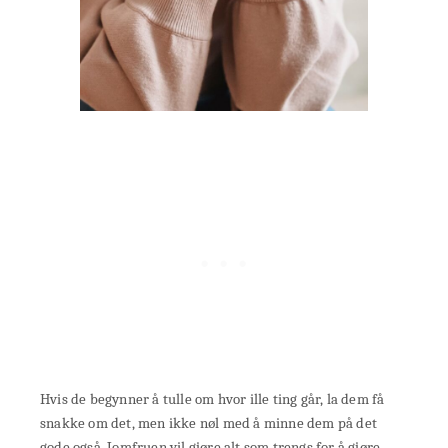
Hvis de begynner å tulle om hvor ille ting går, la dem få
snakke om det, men ikke nøl med å minne dem på det
gode også. Jomfruen vil gjøre alt som trengs for å gjøre