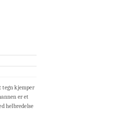
st tegn kjemper
nmannen er et
ed helbredelse