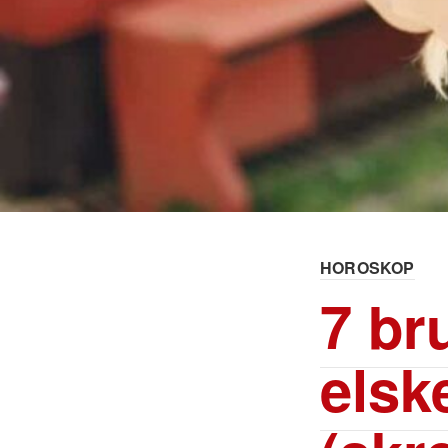
HOROSKOP
7 br
elsk