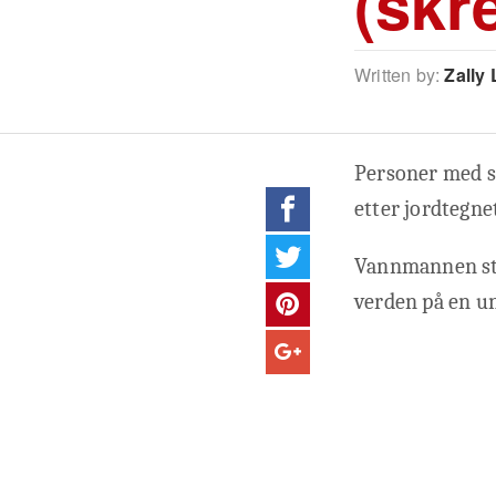
(skre
Written by:
Zally 
Personer med st
etter jordtegne
Vannmannen sty
verden på en un