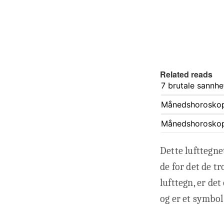
Related reads
7 brutale sannhe
Månedshorosko
Månedshorosko
Dette lufttegne
de for det de t
lufttegn, er d
og er et symbol