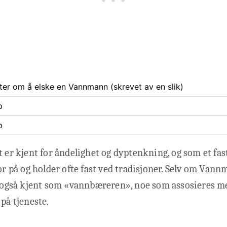
ter om å elske en Vannmann (skrevet av en slik)
p
p
t er kjent for åndelighet og dyptenkning, og som et fa
ror på og holder ofte fast ved tradisjoner. Selv om Van
et også kjent som «vannbæreren», noe som assosieres m
 på tjeneste.