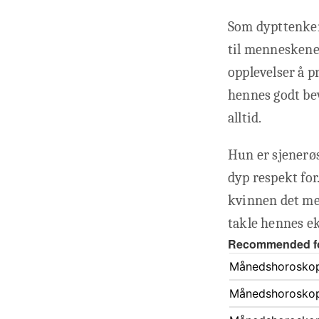
Som dypttenken
til menneskene
opplevelser å p
hennes godt bev
alltid.
Hun er sjenerøs
dyp respekt fo
kvinnen det mes
takle hennes ek
Recommended f
Månedshorosko
Månedshorosko