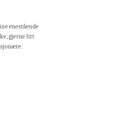
sine enestående
e, gjerne litt
usjonære.