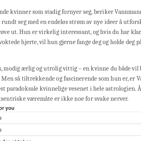
de kvinner som stadig fornyer seg, beriker Vannmann
 rundt seg med en endeløs strøm av nye ideer å utfors
røve ut. Hun er virkelig interessant, og hvis du har kla
oktede hjerte, vil hun gjerne fange deg og holde deg på
, modig ærlig og utrolig vittig – en kvinne du både vil
r. Men så tiltrekkende og fascinerende som hun er, e
t paradoksale kvinnelige vesenet i hele astrologien. Å
sentriske væremåte er ikke noe for svake nerver.
or you
p
p