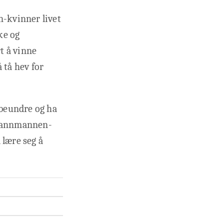
-kvinner livet
ke og
rt å vinne
 tå hev for
 beundre og ha
r Vannmannen-
 lære seg å