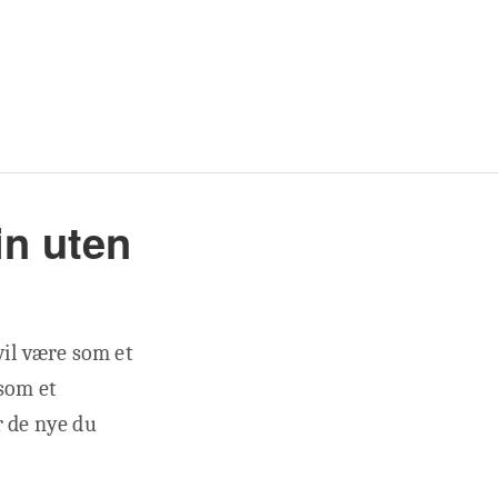
n uten
vil være som et
 som et
r de nye du