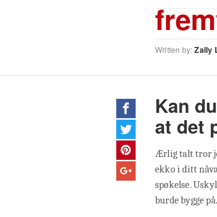
frem
Written by:
Zally 
Kan du
at det 
Ærlig talt tror
ekko i ditt nåv
spøkelse. Uskyl
burde bygge på