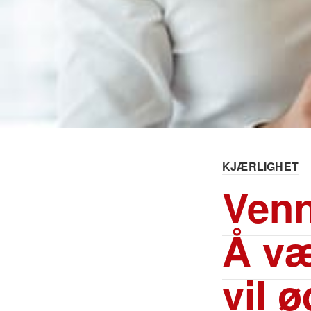
KJÆRLIGHET
Venn
Å væ
vil 