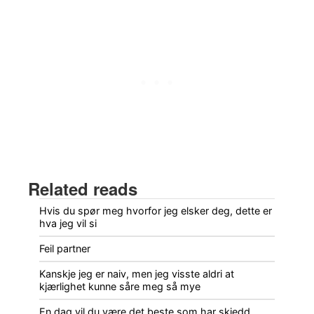
Related reads
Hvis du spør meg hvorfor jeg elsker deg, dette er
hva jeg vil si
Feil partner
Kanskje jeg er naiv, men jeg visste aldri at
kjærlighet kunne såre meg så mye
En dag vil du være det beste som har skjedd