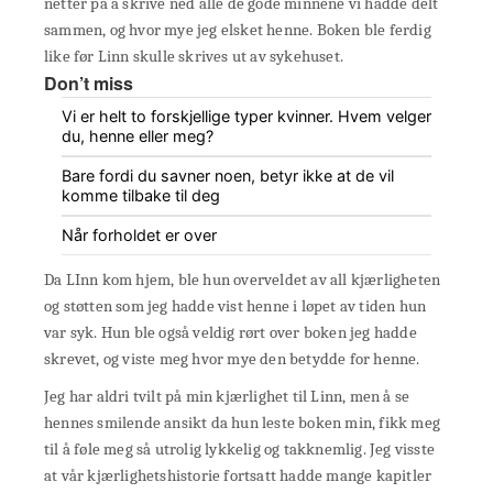
netter på å skrive ned alle de gode minnene vi hadde delt
sammen, og hvor mye jeg elsket henne. Boken ble ferdig
like før Linn skulle skrives ut av sykehuset.
Don’t miss
Vi er helt to forskjellige typer kvinner. Hvem velger
du, henne eller meg?
Bare fordi du savner noen, betyr ikke at de vil
komme tilbake til deg
Når forholdet er over
Da LInn kom hjem, ble hun overveldet av all kjærligheten
og støtten som jeg hadde vist henne i løpet av tiden hun
var syk. Hun ble også veldig rørt over boken jeg hadde
skrevet, og viste meg hvor mye den betydde for henne.
Jeg har aldri tvilt på min kjærlighet til Linn, men å se
hennes smilende ansikt da hun leste boken min, fikk meg
til å føle meg så utrolig lykkelig og takknemlig. Jeg visste
at vår kjærlighetshistorie fortsatt hadde mange kapitler