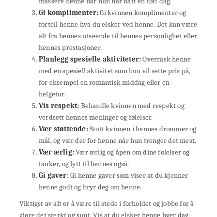
massere henne når hun har hatt en tøff dag.
Gi komplimenter:
Gi kvinnen komplimenter og
fortell henne hva du elsker ved henne. Det kan være
alt fra hennes utseende til hennes personlighet eller
hennes prestasjoner.
Planlegg spesielle aktiviteter:
Overrask henne
med en spesiell aktivitet som hun vil sette pris på,
for eksempel en romantisk middag eller en
helgetur.
Vis respekt:
Behandle kvinnen med respekt og
verdsett hennes meninger og følelser.
Vær støttende:
Støtt kvinnen i hennes drømmer og
mål, og vær der for henne når hun trenger det mest.
Vær ærlig:
Vær ærlig og åpen om dine følelser og
tanker, og lytt til hennes også.
Gi gaver:
Gi henne gaver som viser at du kjenner
henne godt og bryr deg om henne.
Viktigst av alt er å være til stede i forholdet og jobbe for å
gjøre det sterkt og sunt. Vis at du elsker henne hver dag,