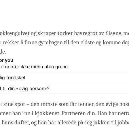
økkengulvet og skraper tørket havregrøt av flisene, m
 rekker å finne gymbagen til den eldste og komme deg
de.
or you
 forlater ikke menn uten grunn
lig forelsket
l til din «evig person»?
t sine spor – den minste som får tenner, den evige host
mer han inn i kjøkkenet. Partneren din. Han har netto
 hans dufter, og han har allerede på seg jakken til jobb