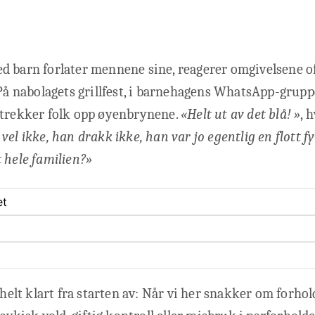
d barn forlater mennene sine, reagerer omgivelsene o
 På nabolagets grillfest, i barnehagens WhatsApp-grupp
 trekker folk opp øyenbrynene.
«Helt ut av det blå!
»
, 
vel ikke, han drakk ikke, han var jo egentlig en flott f
 hele familien?»
et
g helt klart fra starten av: Når vi her snakker om forho