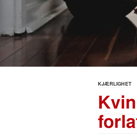
KJÆRLIGHET
Kvin
forl