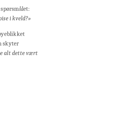
e spørsmålet:
pise i kveld?»
 øyeblikket
m skyter
e alt dette vært