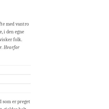
fte med vantro
e, i den egne
hvisker folk.
yr. Hvorfor
ld som er preget