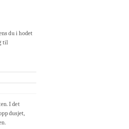
ens du i hodet
 til
en. I det
pp dusjet,
en.