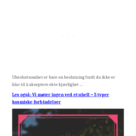
Ubesluttsomhet er bare en beslutning fordi du ikke er
klar til å akseptere ekte kjærlighet …
Les også: Vi møter ingen ved et uhell – 5 typer
kosmiske forbindelser