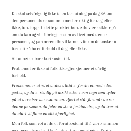
Du skal selvfølgelig ikke ta en beslutning på dag 89, om
den personen du er sammen med er riktig for deg eller
ikke, fordi opp til dette punktet burde du være sikker på
om du kan og vil tilbringe resten av livet med denne
personen, og partneren din vil kunne vite om de ønsker å
fortsette å ha et forhold til deg eller ikke.
Alt annet er bare bortkastet tid.
Problemet er ikke at folk ikke gjenkjenner et dårlig
forhold.
Problemet er at «det onde» alltid er forvirret med «det
gode», og du er stadig på utsikt etter noen tegn som tyder
på at dere bør være sammen. Hjertet slår fort når du ser
denne personen, du føler en sterk forbindelse, og du tror at
du aldri vil finne en slik kjærlighet.
Men folk som vet at de er forutbestemt til å være sammen
med noen, trenger ikke å lete etter noen «tegn». De gir