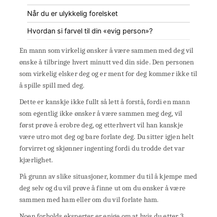
Når du er ulykkelig forelsket
Hvordan si farvel til din «evig person»?
En mann som virkelig ønsker å være sammen med deg vil
ønske å tilbringe hvert minutt ved din side. Den personen
som virkelig elsker deg og er ment for deg kommer ikke til
å spille spill med deg.
Dette er kanskje ikke fullt så lett å forstå, fordi en mann
som egentlig ikke ønsker å være sammen meg deg, vil
først prøve å erobre deg, og etterhvert vil han kanskje
være utro mot deg og bare forlate deg. Du sitter igjen helt
forvirret og skjønner ingenting fordi du trodde det var
kjærlighet.
På grunn av slike situasjoner, kommer du til å kjempe med
deg selv og du vil prøve å finne ut om du ønsker å være
sammen med ham eller om du vil forlate ham.
Noen forholds eksperter er enige om at hvis du etter 3