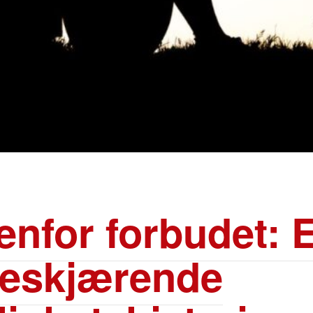
enfor forbudet: 
teskjærende