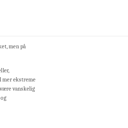
sket, men på
.
ller,
il mer ekstreme
 være vanskelig
 og