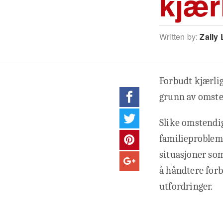
kjær
Written by:
Zally 
Forbudt kjærlig
grunn av omste
Slike omstendigh
familieprobleme
situasjoner som
å håndtere forb
utfordringer.