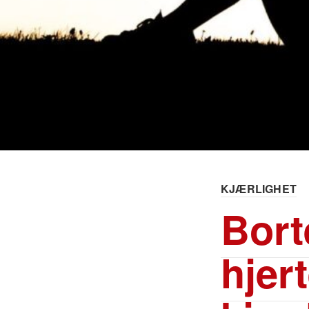
KJÆRLIGHET
Bort
hjer