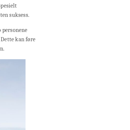
spesielt
ten suksess.
to personene
Dette kan føre
m.