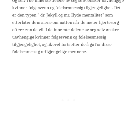
Og selv i de innerste delene av seg selv, ønsker uavhengige
kvinner følgesvenn og følelsesmessig tilgjengelighet. Det
er den typen ” dr. Jekyll og mr. Hyde mentalitet” som
etterlater dem alene om natten når de møter hjertesorg
oftere enn de vil. I de innerste delene av seg selv ønsker
uavhengige kvinner følgesvenn og følelsesmessig
tilgjengelighet, og likevel fortsetter de å gå for disse
følelsesmessig utilgjengelige mennene.