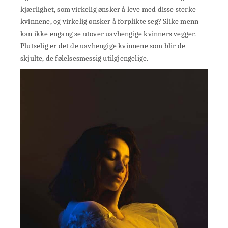
kjærlighet, som virkelig ønsker å leve med disse sterke
kvinnene, og virkelig ønsker å forplikte seg? Slike menn
kan ikke engang se utover uavhengige kvinners vegger.
Plutselig er det de uavhengige kvinnene som blir de
skjulte, de følelsesmessig utilgjengelige.