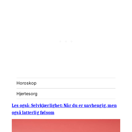
Horoskop
Hjertesorg
Les også: Selvkjærlighet: Når du er uavhengig, men
også latterlig følsom