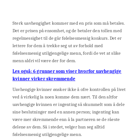
Sterk uavhengighet kommer med en pris som må betales.
Det er prisen på ensomhet, og de betaler den tollen med
regelmessighet til de går følelsesmessig konkurs. Det er
lettere for dem å trekke seg ut av forhold med
følelsesmessig utilgjengelige menn, fordi de vet at slike
menn aldri vil være der for dem.
Les også: 6 grunner som viser hvorfor uavhengige
kvinner virker skremmende
Uavhengige kvinner ønsker ikke å ofre kontrollen på livet
ved å virkelig la noen komme dem nært. Til den altfor
uavhengige kvinnen er ingenting så skummelt som å dele
sine beslutninger med en annen person; ingenting kan
være mer skremmende enn å la partneren se de råeste
delene av dem. Så i stedet, velger hun seg alltid
følelsesmessig utilgjengelige menn.