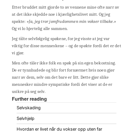
Etter bruddet mitt gjorde to av vennene mine ofte narr av
at det ikke skjedde noe i kjærlighetslivet mitt. Og jeg
spøkte:
«Ja, jeg tror jomfrudommen min vokser tilbake.»
Og vi lo hjertelig alle sammen.
Jeg tålte selvfølgelig spøkene, for jeg visste at jeg var
viktig for disse menneskene – og de spøkte fordi det er det
vi gjør.
Men ofte tåler ikke folk en spøk på sin egen bekostning.
De er tynnhudede og blir fort fornærmet hvis noen gjør
narr av dem, selv om det bare er litt. Dette gjør slike
mennesker mindre sympatiske fordi det viser at de er
usikre på seg selv.
Further reading
Selvskading
Selvhjelp
Hvordan er livet når du vokser opp uten far