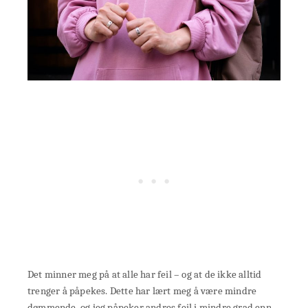
Det minner meg på at alle har feil – og at de ikke alltid
trenger å påpekes. Dette har lært meg å være mindre
dømmende, og jeg påpeker andres feil i mindre grad enn