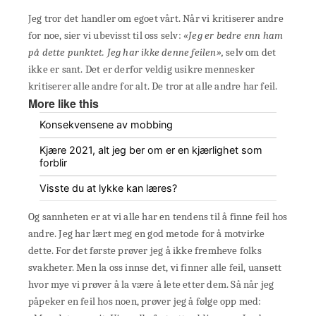
Jeg tror det handler om egoet vårt. Når vi kritiserer andre
for noe, sier vi ubevisst til oss selv:
«Jeg er bedre enn ham
på dette punktet. Jeg har ikke denne feilen»,
selv om det
ikke er sant. Det er derfor veldig usikre mennesker
kritiserer alle andre for alt. De tror at alle andre har feil.
More like this
Konsekvensene av mobbing
Kjære 2021, alt jeg ber om er en kjærlighet som
forblir
Visste du at lykke kan læres?
Og sannheten er at vi alle har en tendens til å finne feil hos
andre. Jeg har lært meg en god metode for å motvirke
dette. For det første prøver jeg å ikke fremheve folks
svakheter. Men la oss innse det, vi finner alle feil, uansett
hvor mye vi prøver å la være å lete etter dem. Så når jeg
påpeker en feil hos noen, prøver jeg å følge opp med: