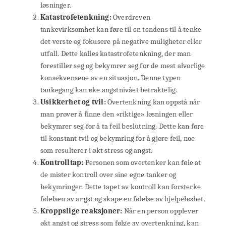
løsninger.
Katastrofetenkning:
Overdreven
tankevirksomhet kan føre til en tendens til å tenke
det verste og fokusere på negative muligheter eller
utfall. Dette kalles katastrofetenkning, der man
forestiller seg og bekymrer seg for de mest alvorlige
konsekvensene av en situasjon. Denne typen
tankegang kan øke angstnivået betraktelig.
Usikkerhet og tvil:
Overtenkning kan oppstå når
man prøver å finne den «riktige» løsningen eller
bekymrer seg for å ta feil beslutning. Dette kan føre
til konstant tvil og bekymring for å gjøre feil, noe
som resulterer i økt stress og angst.
Kontrolltap:
Personen som overtenker kan føle at
de mister kontroll over sine egne tanker og
bekymringer. Dette tapet av kontroll kan forsterke
følelsen av angst og skape en følelse av hjelpeløshet.
Kroppslige reaksjoner:
Når en person opplever
økt angst og stress som følge av overtenkning, kan