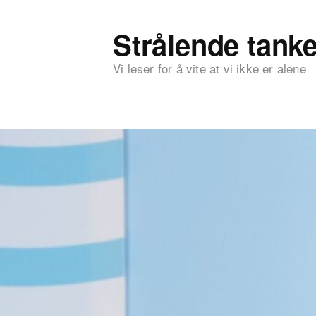
Strålende tanke
Vi leser for å vite at vi ikke er alene