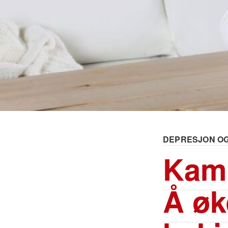
DEPRESJON O
Kamp
Å øk