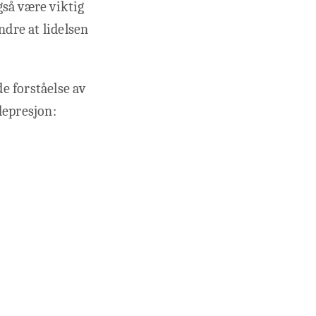
gså være viktig
ndre at lidelsen
e forståelse av
depresjon: