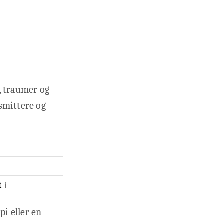
, traumer og
smittere og
 i
i eller en