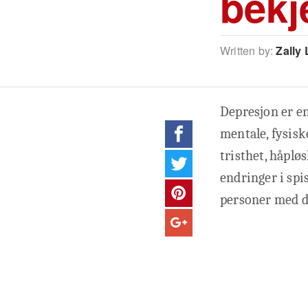
bekj
Written by:
Zally 
Depresjon er en
mentale, fysisk
tristhet, håpløs
endringer i spi
personer med d