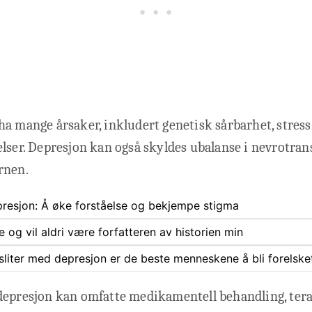
a mange årsaker, inkludert genetisk sårbarhet, stress
lser. Depresjon kan også skyldes ubalanse i nevrotran
rnen.
esjon: Å øke forståelse og bekjempe stigma
e og vil aldri være forfatteren av historien min
iter med depresjon er de beste menneskene å bli forelsket
depresjon kan omfatte medikamentell behandling, terap