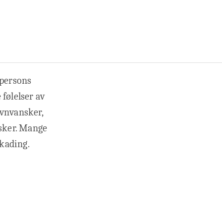
 persons
følelser av
søvnvansker,
nsker. Mange
kading.